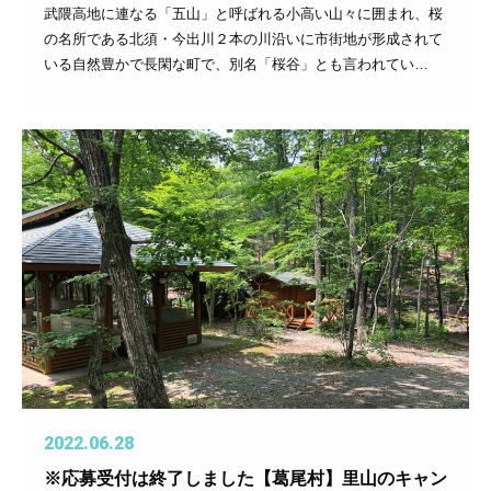
武隈高地に連なる「五山」と呼ばれる小高い山々に囲まれ、桜
の名所である北須・今出川２本の川沿いに市街地が形成されて
いる自然豊かで長閑な町で、別名「桜谷」とも言われてい…
2022.06.28
※応募受付は終了しました【葛尾村】里山のキャン