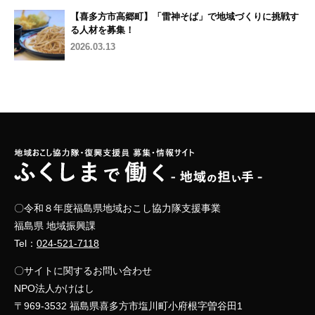
【喜多方市高郷町】「雷神そば」で地域づくりに挑戦す
る人材を募集！
2026.03.13
〇令和８年度福島県地域おこし協力隊支援事業
福島県 地域振興課
Tel：
024-521-7118
〇サイトに関するお問い合わせ
NPO法人かけはし
〒969-3532 福島県喜多方市塩川町小府根字曽谷田1