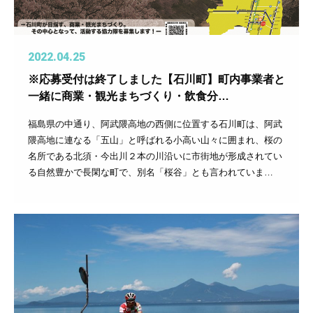
2022.04.25
※応募受付は終了しました【石川町】町内事業者と
一緒に商業・観光まちづくり・飲食分…
福島県の中通り、阿武隈高地の西側に位置する石川町は、阿武
隈高地に連なる「五山」と呼ばれる小高い山々に囲まれ、桜の
名所である北須・今出川２本の川沿いに市街地が形成されてい
る自然豊かで長閑な町で、別名「桜谷」とも言われていま…