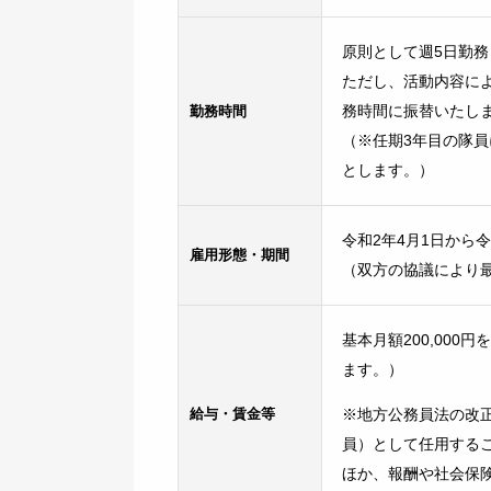
原則として週5日勤務
ただし、活動内容に
勤務時間
務時間に振替いたし
（※任期3年目の隊
とします。）
令和2年4月1日から令
雇用形態・期間
（双方の協議により最
基本月額200,00
ます。）
給与・賃金等
※地方公務員法の改
員）として任用する
ほか、報酬や社会保