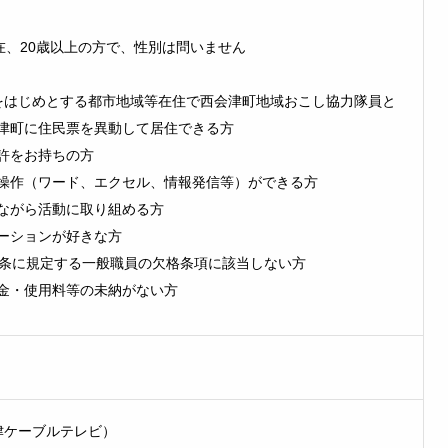
現在、20歳以上の方で、性別は問いません
をはじめとする都市地域等在住で西会津町地域おこし協力隊員と
津町に住民票を異動して居住できる方
許をお持ちの方
操作（ワード、エクセル、情報発信等）ができる方
ながら活動に取り組める方
ーションが好きな方
6条に規定する一般職員の欠格条項に該当しない方
金・使用料等の未納がない方
津ケーブルテレビ）