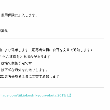
、雇用保険に加入します。
時募集
類により選考します（応募者全員に合否を文書で通知します）
からご連絡をとる場合があります
町役場で実施予定です
には正式な通知をお送りします。
2次選考受験者全員に文書で通知します
village.com/tiikiokoshikyouryokutai2019/