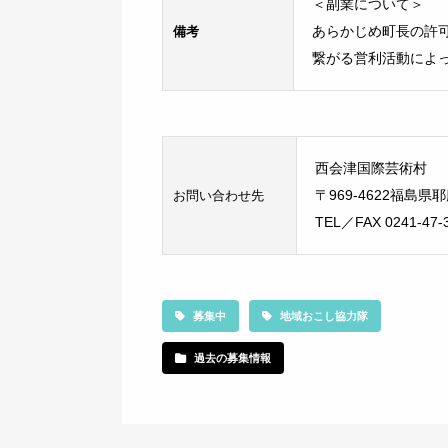
＜副業について＞
備考
あらかじめ町長の許
繋がる営利活動によ
西会津国際芸術村
お問い合わせ先
〒969-4622福島
TEL／FAX 0241-47-3
募集中
地域おこし協力隊
過去の募集情報