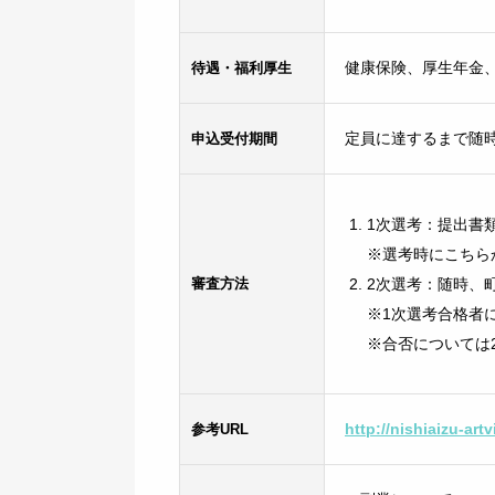
待遇・福利厚生
健康保険、厚生年金
申込受付期間
定員に達するまで随
1次選考：提出書
※選考時にこちら
審査方法
2次選考：随時、
※1次選考合格者
※合否については
参考URL
http://nishiaizu-art