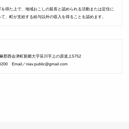
可を得た上で、地域おこしの延長と認められる活動または定住に
って、町が支給する給与以外の収入を得ることを認めます。
県耶麻郡西会津町新郷大字笹川字上の原道上5752
200 Email／niav.public@gmail.com