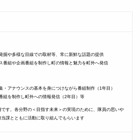
発掘や多様な目線での取材等、常に新鮮な話題の提供
ス番組や企画番組を制作し町の情報と魅力を町外へ発信
集・アナウンスの基本を身につけながら番組制作（1年目）
番組を制作し町外への情報発信（2年目）等
例です。各分野の＜目指す未来＞の実現のために、隊員の思いや
担当課とともに活動に取り組んでもらいます