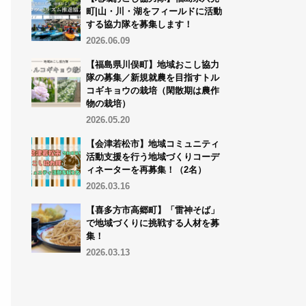
町|山・川・湖をフィールドに活動
する協力隊を募集します！
2026.06.09
【福島県川俣町】地域おこし協力
隊の募集／新規就農を目指すトル
コギキョウの栽培（閑散期は農作
物の栽培）
2026.05.20
【会津若松市】地域コミュニティ
活動支援を行う地域づくりコーデ
ィネーターを再募集！（2名）
2026.03.16
【喜多方市高郷町】「雷神そば」
で地域づくりに挑戦する人材を募
集！
2026.03.13