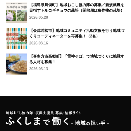
【福島県川俣町】地域おこし協力隊の募集／新規就農を
目指すトルコギキョウの栽培（閑散期は農作物の栽培）
2026.05.20
【会津若松市】地域コミュニティ活動支援を行う地域づ
くりコーディネーターを再募集！（2名）
2026.03.16
【喜多方市高郷町】「雷神そば」で地域づくりに挑戦す
る人材を募集！
2026.03.13