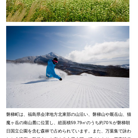
磐梯町は、福島県会津地方北東部の山沿い、磐梯山や厩岳山、猫
魔ヶ岳の南山麓に位置し、総面積59.79㎡のうち約70％が磐梯朝
日国立公園を含む森林で占められています。また、万葉集で詠わ