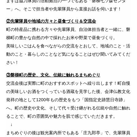
まずは協力隊員の活動拠点の一つでもある「磐梯七ツ森センタ
ー」へ。そこで担当者や先輩隊員から直接お話を伺います！
②先輩隊員や地域の方々と昼食づくり＆交流会
町の特産品に携わる方々や先輩隊員、自治体担当者と一緒に、磐
梯町の豊かな自然の中で採れたお米や野菜で昼食づくり。
美味しいごはんを食べながらの交流をとおして、地域のこと・活
動のこと・暮らしのことなど気になることはぜひ聞いてみてくだ
さい！
③磐梯町の歴史、文化、伝統に触れるまちめぐり
交流会後は実際に町のおすすめスポットへ繰り出します！町自慢
の美味しいお酒をつくっている酒蔵を見学した後、会津仏教文化
発祥の地として1200年もの歴史をもつ「国指定史跡慧日寺跡」
へ。町の歴史や文化、そして代々受け継がれる伝統や自然に触れ
ることで、町の雰囲気や魅力を肌で感じていただきます。
↓
まちめぐりの後は観光案内所でもある「庄九郎亭」で、先輩隊員