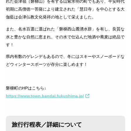
れた会津嶺（磐梯山）を有する山紫水明の町でもあり、平安時代
初期に高僧徳一菩薩により建立された「慧日寺」を中心とする大
伽藍は会津仏教文化発祥の地として栄えました。
また、名水百選に選ばれた「磐梯西山麓湧水群」を有し、良質な
水と豊かな自然に恵まれ、その水で仕込んだ地酒や蕎麦は絶品で
す！
県内有数のゲレンデもあるので、冬にはスキーやスノーボードな
どウィンタースポーツが存分に楽しめます！
磐梯町のHPはこちら↓
https://www.town.bandai.fukushima.jp/
旅行行程表／詳細について