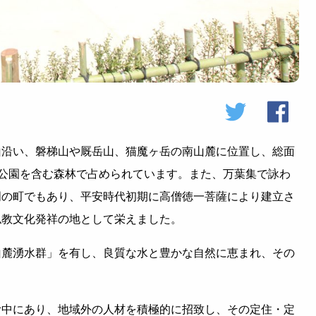
沿い、磐梯山や厩岳山、猫魔ヶ岳の南山麓に位置し、総面
国立公園を含む森林で占められています。また、万葉集で詠わ
明の町でもあり、平安時代初期に高僧徳一菩薩により建立さ
仏教文化発祥の地として栄えました。
麓湧水群」を有し、良質な水と豊かな自然に恵まれ、その
中にあり、地域外の人材を積極的に招致し、その定住・定