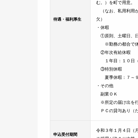
む。）を町で用意。
（なお、私用利用が
待遇・福利厚生
欠）
・休暇
①原則、土曜日、日
※勤務の都合で休
②年次有給休暇
１年目：１０日（４
③特別休暇
夏季休暇：７～９
・その他
副業ＯＫ
※所定の届け出を行
ＰＣの貸与あり（た
令和３年１月４日（
申込受付期間