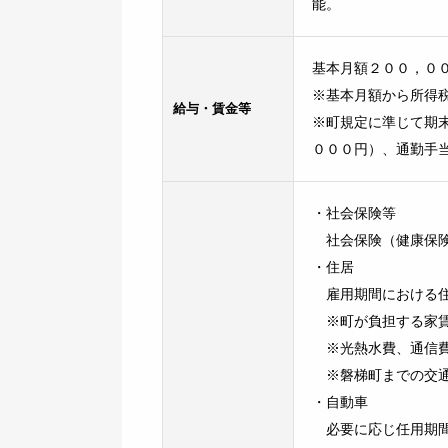
能。
基本月額２００，０
※基本月額から所得
給与・賃金等
※町規定に準じて期
０００円）、通勤手
・社会保険等
社会保険（健康保険
・住居
雇用期間における住
※町が負担する家賃
※光熱水費、通信費
※磐梯町までの交通
・自動車
必要に応じ任用期間