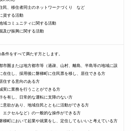
民、移住者同士のネットワークづくり など
に資する活動
地域コミュニティに関する活動
掘及び振興に関する活動
の条件をすべて満たす方とします。
都市圏または地方都市等（過疎、山村、離島、半島等の地域に該
に在住し、採用後に磐梯町に住民票を移し、居住できる方
居住する意向のある方
誠実に業務を行うことができる方
許を有し、日常的な運転に支障のない方
に意欲があり、地域住民とともに活動ができる方
、エクセルなど）の一般的な操作ができる方
磐梯町において起業や就業をし、定住してもいいと考えている方