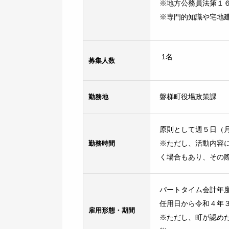
※地方公務員法第１
※専門的知識や宅地
1名
募集人数
勤務地
磐梯町役場政策課
原則として週５日（
勤務時間
※ただし、活動内容
く場合もあり、その
パートタイム会計年
任用日から令和４年
雇用形態・期間
※ただし、町が認め