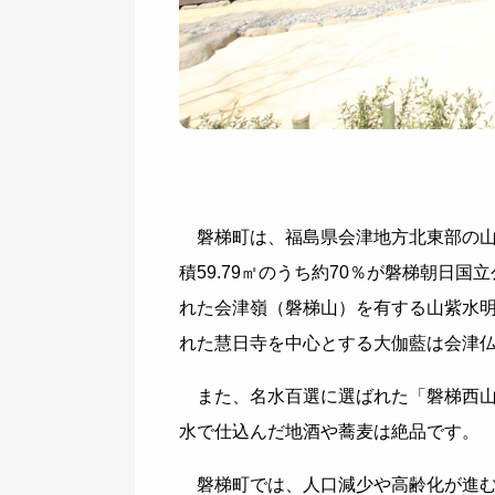
磐梯町は、福島県会津地方北東部の山
積59.79㎡のうち約70％が磐梯朝日
れた会津嶺（磐梯山）を有する山紫水
れた慧日寺を中心とする大伽藍は会津
また、名水百選に選ばれた「磐梯西山
水で仕込んだ地酒や蕎麦は絶品です。
磐梯町では、人口減少や高齢化が進む