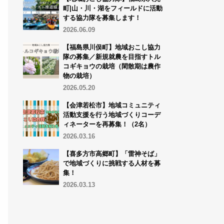
町|山・川・湖をフィールドに活動
する協力隊を募集します！
2026.06.09
【福島県川俣町】地域おこし協力
隊の募集／新規就農を目指すトル
コギキョウの栽培（閑散期は農作
物の栽培）
2026.05.20
【会津若松市】地域コミュニティ
活動支援を行う地域づくりコーデ
ィネーターを再募集！（2名）
2026.03.16
【喜多方市高郷町】「雷神そば」
で地域づくりに挑戦する人材を募
集！
2026.03.13