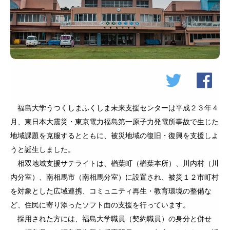
福島大学うつくしまふくしま未来支援センターは平成２３年４
月、東日本大震災・東京電力福島第一原子力発電所事故で生じた
地域課題を克服するとともに、被災地域の復旧・復興を支援しよ
うと誕生しました。
相双地域支援サテライトは、楢葉町（楢葉本所）、川内村（川
内分室）、南相馬市（南相馬分室）に設置され、被災１２市町村
を対象とした広域連携、コミュニティ再生・教育環境の整備な
ど、住民に寄り添ったソフト面の支援を行っています。
採用された方には、福島大学職員（契約職員）の身分と併せ