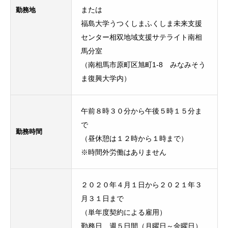
勤務地
または
福島大学うつくしまふくしま未来支援
センター相双地域支援サテライト南相
馬分室
（南相馬市原町区旭町1-8 みなみそう
ま復興大学内）
午前８時３０分から午後５時１５分ま
で
勤務時間
（昼休憩は１２時から１時まで）
※時間外労働はありません
２０２０年４月１日から２０２１年３
月３１日まで
（単年度契約による雇用）
勤務日 週５日間（月曜日～金曜日）