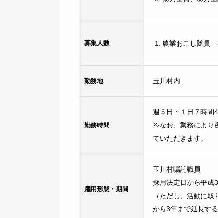
募集人数
農業おこし隊員 
勤務地
玉川村内
週５日・１日７時間4
勤務時間
※なお、業務により
ていただきます。
玉川村嘱託職員
採用決定日から平成32
雇用形態・期間
（ただし、活動に取
から3年まで延長す