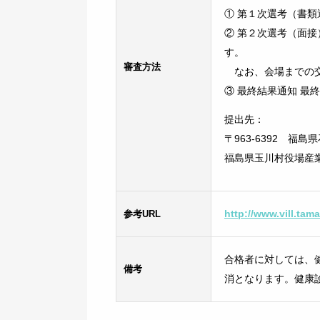
① 第１次選考（書類
② 第２次選考（面
す。
審査方法
なお、会場までの交
③ 最終結果通知 最
提出先：
〒963-6392 福
福島県玉川村役場産
参考URL
http://www.vill.ta
合格者に対しては、
備考
消となります。健康