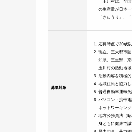
玉川村は、全国
の生産量が日本
「きゅうり」、「
応募時点で20歳以
現在、三大都市圏
知県、三重県、京
玉川村の活動地域
活動内容を積極的
地域住民と協力し
募集対象
普通自動車運転免
パソコン・携帯電
ネットワーキング
地方公務員法（昭
身ともに健康で誠
暴力団員、暴力団