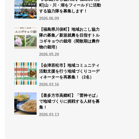
町|山・川・湖をフィールドに活動
する協力隊を募集します！
2026.06.09
【福島県川俣町】地域おこし協力
隊の募集／新規就農を目指すトル
コギキョウの栽培（閑散期は農作
物の栽培）
2026.05.20
【会津若松市】地域コミュニティ
活動支援を行う地域づくりコーデ
ィネーターを再募集！（2名）
2026.03.16
【喜多方市高郷町】「雷神そば」
で地域づくりに挑戦する人材を募
集！
2026.03.13