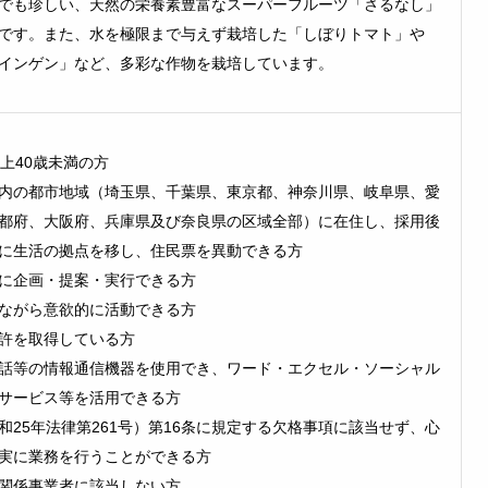
でも珍しい、天然の栄養素豊富なスーパーフルーツ「さるなし」
一です。また、水を極限まで与えず栽培した「しぼりトマト」や
インゲン」など、多彩な作物を栽培しています。
上40歳未満の方
内の都市地域（埼玉県、千葉県、東京都、神奈川県、岐阜県、愛
都府、大阪府、兵庫県及び奈良県の区域全部）に在住し、採用後
に生活の拠点を移し、住民票を異動できる方
に企画・提案・実行できる方
ながら意欲的に活動できる方
許を取得している方
話等の情報通信機器を使用でき、ワード・エクセル・ソーシャル
サービス等を活用できる方
和25年法律第261号）第16条に規定する欠格事項に該当せず、心
実に業務を行うことができる方
関係事業者に該当しない方