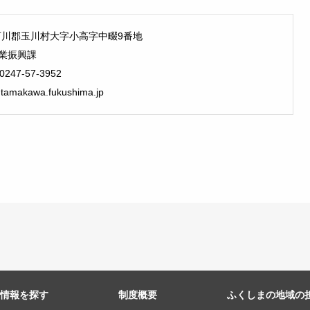
島県石川郡玉川村大字小高字中畷9番地
業振興課
0247-57-3952
.tamakawa.fukushima.jp
情報を探す
制度概要
ふくしまの地域の