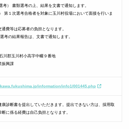
選考） 書類選考の上、結果を文書で通知します。
接） 第１次選考合格者を対象に玉川村役場において面接を行いま
通費等は応募者の負担となります。
終選考の結果報告は、文書で通知します。
島県石川郡玉川村小高字中畷９番地
業振興課
makawa.fukushima.jp/information/info1/001445.php
健康診断書を提出していただきます。提出できない方は、採用取
診断に係る経費は自己負担となります。