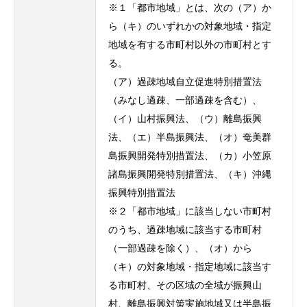
※１「都市地域」とは、次の（ア）か
ら（キ）のいずれかの対象地域・指定
地域を有する市町村以外の市町村とす
る。
（ア）過疎地域自立促進特別措置法
（みなし過疎、一部過疎を含む）、
（イ）山村振興法、（ウ）離島振興
法、（エ）半島振興法、（オ）奄美群
島振興開発特別措置法、（カ）小笠原
諸島振興開発特別措置法、（キ）沖縄
振興特別措置法
※２「都市地域」に該当しない市町村
のうち、過疎地域に該当する市町村
（一部過疎を除く）、（オ）から
（キ）の対象地域・指定地域に該当す
る市町村、その区域の全域が振興山
村、離島振興対策実施地域又は半島振