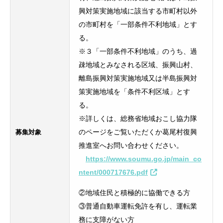
興対策実施地域に該当する市町村以外
の市町村を「一部条件不利地域」とす
る。
※３「一部条件不利地域」のうち、過
疎地域とみなされる区域、振興山村、
離島振興対策実施地域又は半島振興対
策実施地域を「条件不利区域」とす
る。
※詳しくは、総務省地域おこし協力隊
募集対象
のページをご覧いただくか葛尾村復興
推進室へお問い合わせください。
https://www.soumu.go.jp/main_co
ntent/000717676.pdf
②地域住民と積極的に協働できる方
③普通自動車運転免許を有し、運転業
務に支障がない方