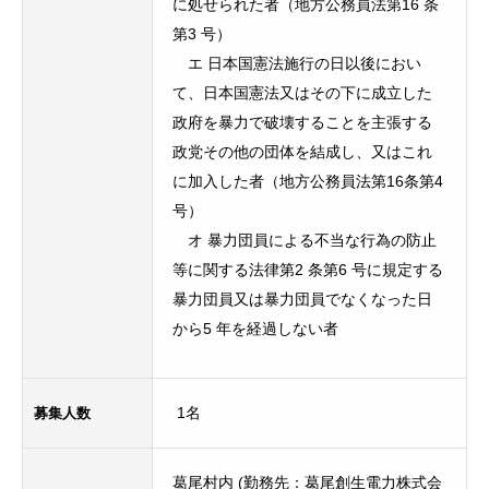
に処せられた者（地方公務員法第16 条
第3 号）
エ 日本国憲法施行の日以後におい
て、日本国憲法又はその下に成立した
政府を暴力で破壊することを主張する
政党その他の団体を結成し、又はこれ
に加入した者（地方公務員法第16条第4
号）
オ 暴力団員による不当な行為の防止
等に関する法律第2 条第6 号に規定する
暴力団員又は暴力団員でなくなった日
から5 年を経過しない者
募集人数
1名
葛尾村内 (勤務先：葛尾創生電力株式会