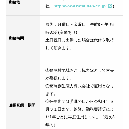
勤務地
社
http://www.katsuden-co.jp/
)
原則：月曜日～金曜日、午前9～午後5
時30分(変動あり)
勤務時間
土日祝日に出勤した場合は代休を取得
して頂きます。
①葛尾村地域おこし協力隊として村長
が委嘱します。
②葛尾創生電力株式会社で雇用となり
ます。
③任用期間は委嘱の日から令和４年３
雇用形態・期間
月３１日まで。以降、勤務実績等によ
り1年ごとに再度任用します。（最長3
年間）